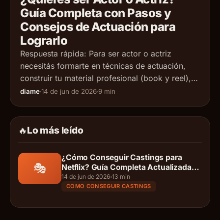
Guía Completa con Pasos y
Consejos de Actuación para
Lograrlo
Respuesta rápida: Para ser actor o actriz
necesitás formarte en técnicas de actuación,
construir tu material profesional (book y reel),
registrarte en plataformas de casting y
diame
14 de jun de 2026
9 min
desarrollar tu red de contactos en la industria.
En esta guía te explicamos los 7+1 pasos
concretos para lograrlo. ¿Sueñas con
Lo más leído
🔥
convertirte en actor o actriz profesional pero no
[…]
¿Cómo Conseguir Castings para
🎭
Netflix? Guía Completa Actualizada
2026
14 de jun de 2026
13 min
COMO CONSEGUIR CASTINGS