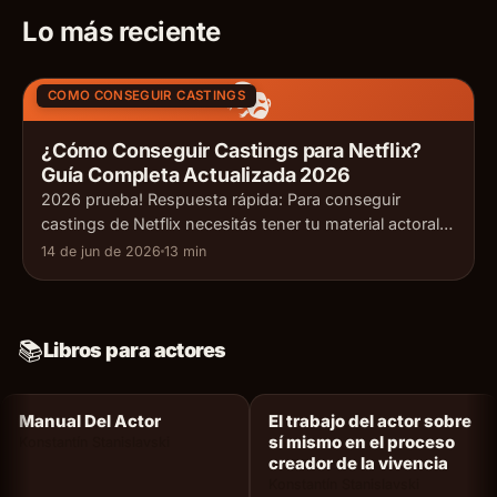
Lo más reciente
🎭
COMO CONSEGUIR CASTINGS
¿Cómo Conseguir Castings para Netflix?
Guía Completa Actualizada 2026
2026 prueba! Respuesta rápida: Para conseguir
castings de Netflix necesitás tener tu material actoral
listo (CV, book y reel), registrarte en plataformas de
14 de jun de 2026
13 min
casting online, seguir las productoras que trabajan
con Netflix en tu región, y estar representado por una
agencia de actores con acceso a castings cerrados.
📚
Netflix no hace castings directos: trabaja a […]
Libros para actores
Manual Del Actor
El trabajo del actor sobre
sí mismo en el proceso
Konstantín Stanislavski
creador de la vivencia
Konstantín Stanislavski