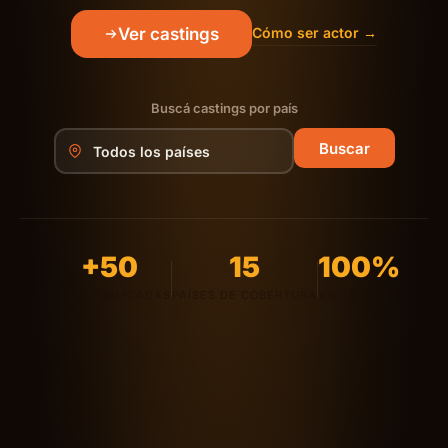
Ver castings
Cómo ser actor →
Buscá castings por país
Buscar
+50
15
100%
GUÍAS PUBLICADAS
PAÍSES DE COBERTURA
EN ESPAÑOL